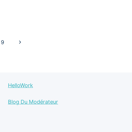
Page
9
suivante
HelloWork
Blog Du Modérateur