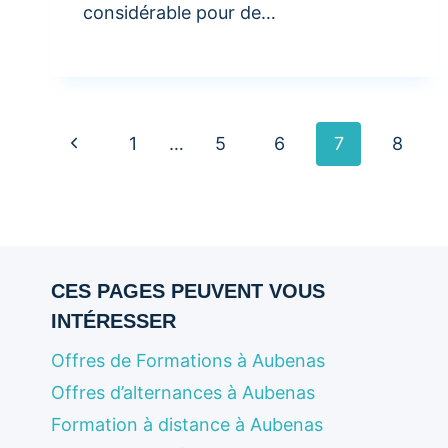
considérable pour de…
Navigation
Page
1
…
5
6
7
8
précédente
de
page
CES PAGES PEUVENT VOUS
INTÉRESSER
Offres de Formations à Aubenas
Offres d’alternances à Aubenas
Formation à distance à Aubenas