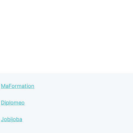
MaFormation
Diplomeo
Jobijoba